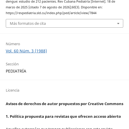
dengue: estudio de 212 pacientes. Rev Cubana Pediatría [Internet]. 18 de
marzo de 2025 [citado 7 de agosto de 2026];60(3). Disponible en:
https://revpediatria.sld.cu/index.php/ped/article/view/7844
Más formatos de cita
Número
Vol. 60 Núm. 3 (1988)
Sección
PEDIATRÍA
Licencia
Avisos de derechos de autor propuestos por Creative Commons
1. Política propuesta para revistas que ofrecen acceso abierto
Aquellos autores/as que tengan publicaciones con esta revista,