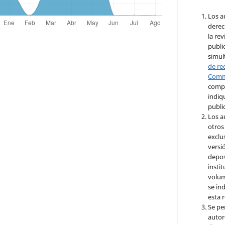
Los a
derec
la re
publi
simul
de re
Com
compa
indiq
publi
Los a
otros
exclu
versió
depos
insti
volum
se ind
esta r
Se pe
autor