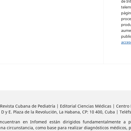
de Int
telem
págin
proce
produ
aumen
publi
acces
: Revista Cubana de Pediatría | Editorial Ciencias Médicas | Centr
 D y E. Plaza de la Revolución, La Habana, CP: 10 400, Cuba | Teléfs
ncuentran en Infomed están dirigidos fundamentalmente a pr
na circunstancia, como base para realizar diagnósticos médicos, pr