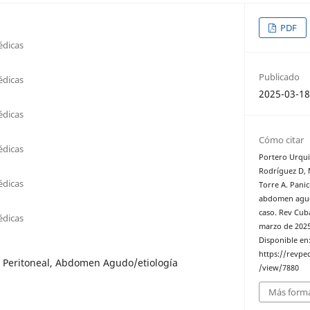
PDF
édicas
Publicado
édicas
2025-03-1
édicas
Cómo citar
édicas
Portero Urquiz
Rodríguez D, 
édicas
Torre A. Pani
abdomen agudo
caso. Rev Cuba
édicas
marzo de 2025 
Disponible en
https://revped
is Peritoneal, Abdomen Agudo/etiología
/view/7880
Más forma