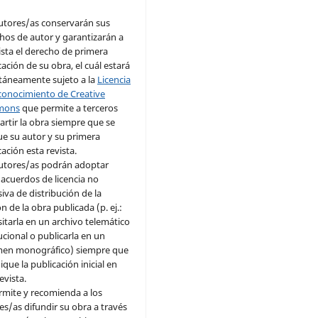
utores/as conservarán sus
hos de autor y garantizarán a
vista el derecho de primera
cación de su obra, el cuál estará
táneamente sujeto a la
Licencia
conocimiento de Creative
mons
que permite a terceros
rtir la obra siempre que se
ue su autor y su primera
cación esta revista.
utores/as podrán adoptar
 acuerdos de licencia no
siva de distribución de la
n de la obra publicada (p. ej.:
itarla en un archivo telemático
tucional o publicarla en un
en monográfico) siempre que
ique la publicación inicial en
evista.
rmite y recomienda a los
es/as difundir su obra a través