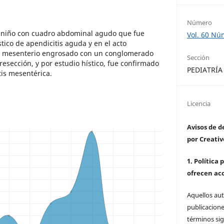
Número
n niño con cuadro abdominal agudo que fue
Vol. 60 Nú
tico de apendicitis aguda y en el acto
n mesenterio engrosado con un conglomerado
Sección
esección, y por estudio hístico, fue confirmado
PEDIATRÍA
tis mesentérica.
Licencia
Avisos de 
por Creat
1. Política
ofrecen ac
Aquellos au
publicacione
términos sig