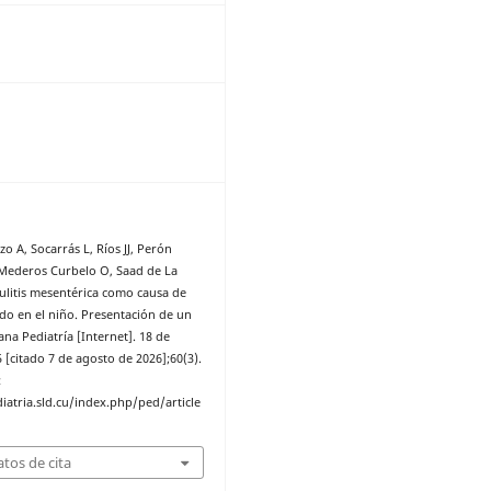
8
o A, Socarrás L, Ríos JJ, Perón
Mederos Curbelo O, Saad de La
culitis mesentérica como causa de
 en el niño. Presentación de un
na Pediatría [Internet]. 18 de
[citado 7 de agosto de 2026];60(3).
:
iatria.sld.cu/index.php/ped/article
tos de cita