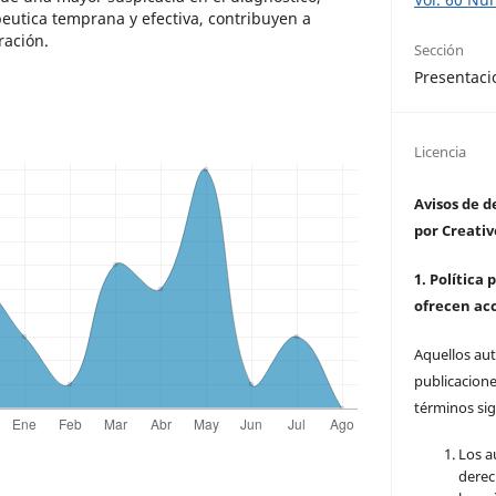
utica temprana y efectiva, contribuyen a
ración.
Sección
Presentaci
Licencia
Avisos de 
por Creat
1. Política
ofrecen ac
Aquellos au
publicacione
términos sig
Los a
derec