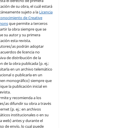
vista el derecho de primera
cación de su obra, el cuál estará
táneamente sujeto a la
Licencia
conocimiento de Creative
mons
que permite a terceros
rtir la obra siempre que se
ue su autor y su primera
cación esta revista.
utores/as podrán adoptar
 acuerdos de licencia no
siva de distribución de la
n de la obra publicada (p. ej.:
itarla en un archivo telemático
tucional o publicarla en un
en monográfico) siempre que
ique la publicación inicial en
evista.
rmite y recomienda a los
es/as difundir su obra a través
ernet (p. ej.: en archivos
áticos institucionales o en su
a web) antes y durante el
so de envío, lo cual puede