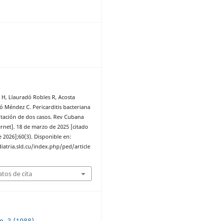
8
 H, Llauradó Robles R, Acosta
có Méndez C. Pericarditis bacteriana
tación de dos casos. Rev Cubana
ernet]. 18 de marzo de 2025 [citado
 2026];60(3). Disponible en:
iatria.sld.cu/index.php/ped/article
tos de cita
m. 3 (1988)