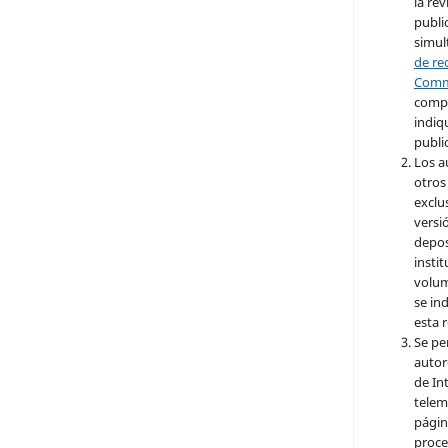
la re
publi
simul
de re
Com
compa
indiq
publi
Los a
otros
exclu
versió
depos
insti
volum
se ind
esta r
Se pe
autor
de Int
telem
págin
proce