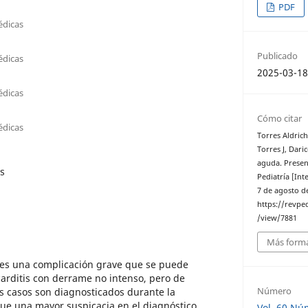
PDF
édicas
Publicado
édicas
2025-03-1
édicas
Cómo citar
édicas
Torres Aldrich
Torres J, Dari
aguda. Presen
is
Pediatría [Int
7 de agosto de
https://revped
/view/7881
Más forma
 es una complicación grave que se puede
carditis con derrame no intenso, pero de
Número
s casos son diagnosticados durante la
que una mayor suspicacia en el diagnóstico,
Vol. 60 Nú